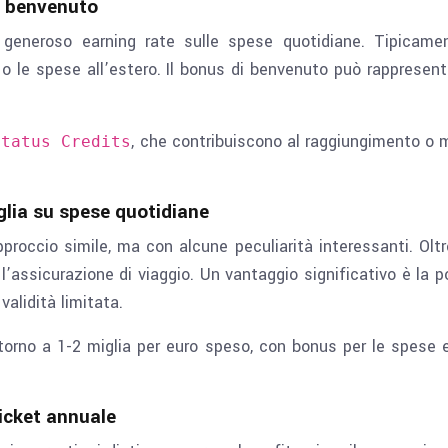
di benvenuto
 generoso earning rate sulle spese quotidiane. Tipicamen
a o le spese all’estero. Il bonus di benvenuto può rappresent
, che contribuiscono al raggiungimento o 
Status Credits
glia su spese quotidiane
proccio simile, ma con alcune peculiarità interessanti. Olt
l’assicurazione di viaggio. Un vantaggio significativo è la p
lidità limitata.
ntorno a 1-2 miglia per euro speso, con bonus per le spes
icket annuale