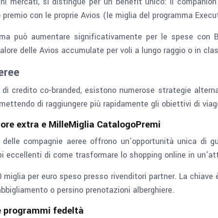
cuni mercati, si distingue per un benefit unico: il companio
remio con le proprie Avios (le miglia del programma Executi
 ma può aumentare significativamente per le spese con Brit
lore delle Avios accumulate per voli a lungo raggio o in cl
eree
te di credito co-branded, esistono numerose strategie alte
ettendo di raggiungere più rapidamente gli obiettivi di viag
More extra e MilleMiglia CatalogoPremi
ltà delle compagnie aeree offrono un’opportunità unica di
ccellenti di come trasformare lo shopping online in un’attivi
 miglia per euro speso presso rivenditori partner. La chiave 
 abbigliamento o persino prenotazioni alberghiere.
 e programmi fedeltà