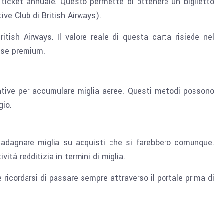
n ticket annuale. Questo permette di ottenere un biglietto
ve Club di British Airways).
ish Airways. Il valore reale di questa carta risiede nel
asse premium.
rnative per accumulare miglia aeree. Questi metodi possono
gio.
 guadagnare miglia su acquisti che si farebbero comunque.
tà redditizia in termini di miglia.
è ricordarsi di passare sempre attraverso il portale prima di