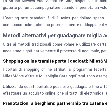
La British Airways Visa Signature Card, disponibile in al
gratuito per un accompagnatore quando si prenota un volo p
L’earning rate standard è di 1 Avios per dollaro speso,
companion ticket, che può potenzialmente raddoppiare il va
Metodi alternativi per guadagnare miglia a
Oltre ai metodi tradizionali come volare e utilizzare car
accelerare significativamente il processo di accumulo, perm
Shopping online tramite portali dedicati: Miles&
I portali di shopping online affiliati ai programmi fede
Miles&More eXtra e MilleMiglia CatalogoPremi sono esempi e
Utilizzando questi portali, è possibile guadagnare fino a 10
effettuare un acquisto online, che si tratti di elettronica,
Prenotazioni alberghiere: partnership tra catene