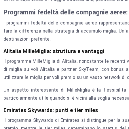
Programmi fedeltà delle compagnie aeree: 
I programmi fedeltà delle compagnie aeree rappresentano 
fare la differenza nella strategia di accumulo miglia. Un’a
destinazioni preferite.
Alitalia MilleMiglia: struttura e vantaggi
Il programma MilleMiglia di Alitalia, nonostante le recenti 
di miglia su voli Alitalia e partner SkyTeam, con bonus agg
utilizzare le miglia per voli premio su un vasto network di 
Un aspetto interessante di MilleMiglia è la flessibilit
particolarmente utile quando si è vicini alla soglia neces
Emirates Skywards: punti e tier miles
Il programma Skywards di Emirates si distingue per la sua 
premio, mentre le tier miles determinano lo status del