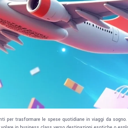
nti per trasformare le spese quotidiane in viaggi da sogno.
 volare in business class verso destinazioni esotiche o esplo