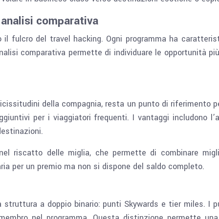
analisi comparativa
il fulcro del travel hacking. Ogni programma ha caratterist
nalisi comparativa permette di individuare le opportunità più 
vicissitudini della compagnia, resta un punto di riferimento pe
iuntivi per i viaggiatori frequenti. I vantaggi includono l’
destinazioni.
à nel riscatto delle miglia, che permette di combinare mi
saria per un premio ma non si dispone del saldo completo.
struttura a doppio binario: punti Skywards e tier miles. I 
 membro nel programma. Questa distinzione permette una ma